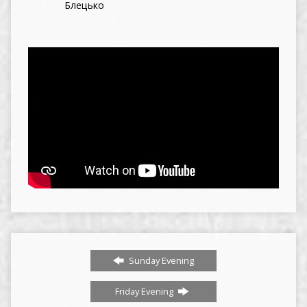
Блецько
Sunday Evening
Friday Evening