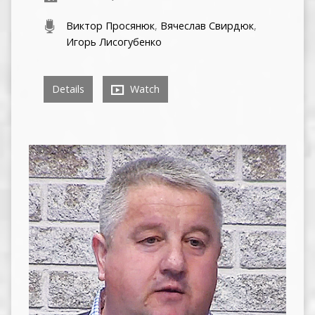
Виктор Просянюк
,
Вячеслав Свирдюк
,
Игорь Лисогубенко
Details
Watch