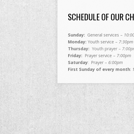
SCHEDULE OF OUR C
Sunday:
General services –
10:0
Monday:
Youth service –
7:30pm
Thursday:
Youth prayer –
7:00
Friday:
Prayer service –
7:00pm
Saturday
: Prayer –
6:00pm
First Sunday of every month
: