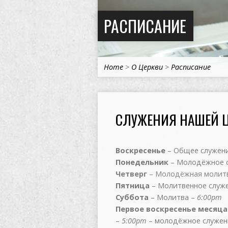
РАСПИСАНИЕ
Home
>
О Церкви
>
Расписание
СЛУЖЕНИЯ НАШЕЙ 
Воскресенье
– Общее cлужен
Понедельник
– Молодёжное 
Четверг
– Молодёжная молит
Пятница
– Молитвенное служе
Суббота
– Молитва –
6:00
pm
Первое воскресенье месяца
–
5:00pm
– молодёжное служен