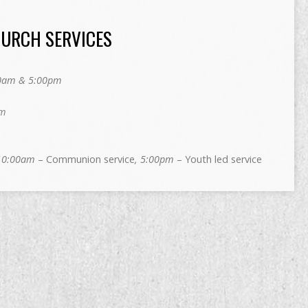
HURCH SERVICES
0am & 5:00pm
pm
10:00am
– Communion service
, 5:00pm
– Youth led service