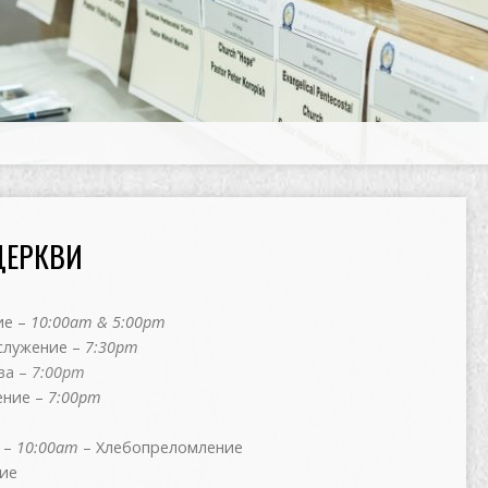
ЦЕРКВИ
ие –
10:00
am & 5:00pm
служение –
7:30
pm
ва –
7:00
pm
ние –
7:00pm
–
10:00am
– Хлебопреломление
ие