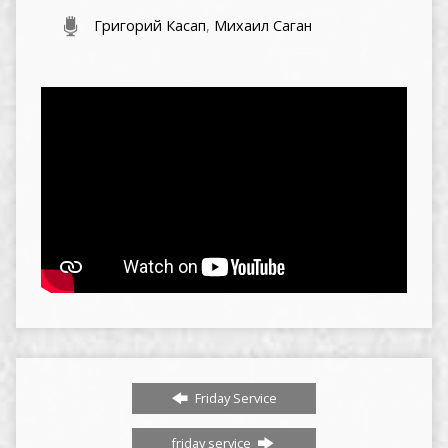
Григорий Касап
,
Михаил Саган
Friday Service
friday service