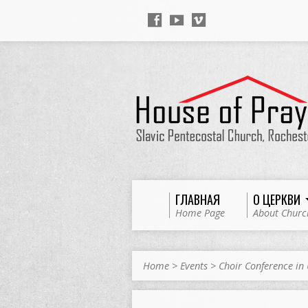
ГЛАВНАЯ
О ЦЕРКВИ
Home Page
About Churc
Home
>
Events
>
Choir Conference in 