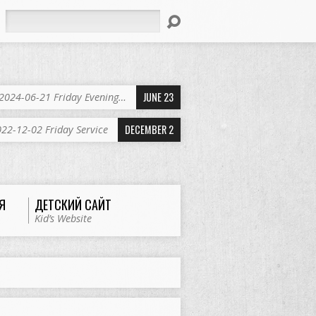
Search
JUNE 23
2024-06-21 Friday Evening…
DECEMBER 2
22-12-02 Friday Service
Я
ДЕТСКИЙ САЙТ
Kid’s Website